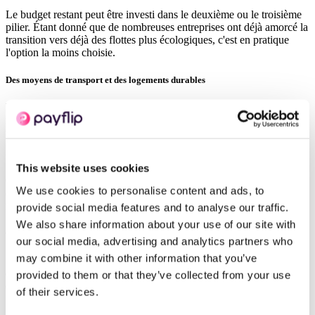
Le budget restant peut être investi dans le deuxième ou le troisième
pilier. Étant donné que de nombreuses entreprises ont déjà amorcé la
transition vers déjà des flottes plus écologiques, c'est en pratique
l'option la moins choisie.
Des moyens de transport et des logements durables
Les membres de votre équipe ont le choix parmi toute une série de
moyens de transport durables, comme le vélo électrique, les
transports publics, ou encore la voiture partagée.
This website uses cookies
Celles et ceux qui habitent à moins de 10 km de leur lieu de travail
We use cookies to personalise content and ads, to
ou qui télétravaillent plus de la moitié du temps peuvent également
financer leur loyer ou leur prêt hypothécaire avec le budget mobilité.
provide social media features and to analyse our traffic.
We also share information about your use of our site with
Compensation
our social media, advertising and analytics partners who
may combine it with other information that you’ve
Si le budget mobilité n'est pas entièrement dépensé dans le cadre des
deux premiers piliers, le montant restant peut être distribué en
provided to them or that they’ve collected from your use
espèces.
of their services.