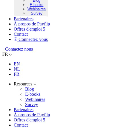
Blog
E-books
Webinaires
Survey
Partenaires
À propos de Payflip
Offres d'emploi
5
Contact
Connectez-vous
Contactez nous
FR
EN
NL
FR
Resources
Blog
E-books
Webinaires
Survey
Partenaires
À propos de Payflip
Offres d'emploi
5
Contact